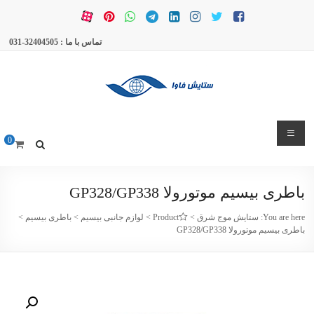
Ski
t
conten
تماس با ما : 32404505-031
ستایش
0
موج
شرق
باطری بیسیم موتورولا GP328/GP338
بیسیم
و
You are here:
ستایش موج شرق
>
Products
>
لوازم جانبی بیسیم
>
باطری بیسیم
>
باطری بیسیم موتورولا GP328/GP338
تعمیرات
بیسیم
و
لوازم
و