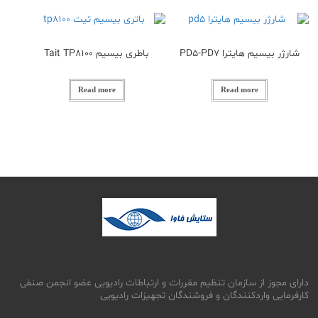
شارژر بیسیم هایترا PD5-PD7
باطری بیسیم Tait TP8100
Read more
Read more
دارای مجوز از سازمان تنظیم مقررات و ارتباطات رادیویی عضو انجمن صنفی
کارفرمایی واردکنندگان و فروشندگان تجهیزات رادیویی