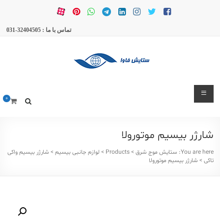
Ski
t
conten
تماس با ما : 32404505-031
ستایش
0
موج
شرق
شارژر بیسیم موتورولا
بیسیم
و
You are here:
ستایش موج شرق
>
Products
>
لوازم جانبی بیسیم
>
شارژر بیسیم واکی
تاکی
>
شارژر بیسیم موتورولا
تعمیرات
بیسیم
و
لوازم
و