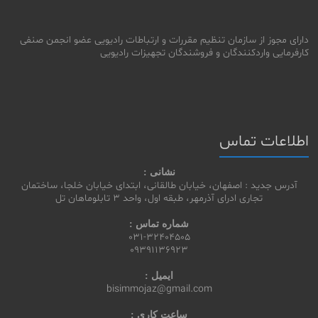
دارای مجوز از سازمان تنظیم مقررات و ارتباطات رادیویی عضو انجمن صنفی
کارفرمایی واردکنندگان و فروشندگان تجهیزات رادیویی
اطلاعات تماس
نشانی :
آدرس جدید : اصفهان، خیابان طالقانی، ابتدای خیابان خلجا، ساختمان
تجاری ادرای آذرمهر، طبقه اول، واحد 3 تابلوماهان تل
شماره تماس :
031-32404505
09391136923
ایمیل :
bisimmojaz@gmail.com
ساعت کاری :