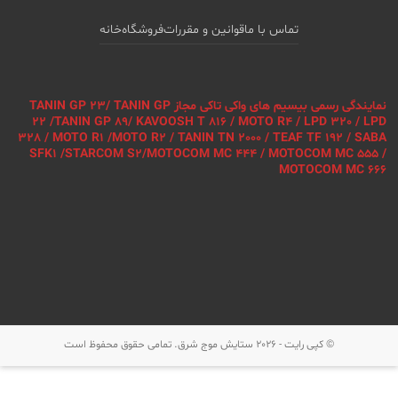
تماس با ما
قوانین و مقررات
فروشگاه
خانه
نمایندگی رسمی بیسیم های واکی تاکی مجاز TANIN GP 23/ TANIN GP
22 /TANIN GP 89/ KAVOOSH T 816 / MOTO R4 / LPD 320 / LPD
328 / MOTO R1 /MOTO R2 / TANIN TN 2000 / TEAF TF 192 / SABA
SFK1 /STARCOM S2/MOTOCOM MC 444 / MOTOCOM MC 555 /
MOTOCOM MC 666
© کپی رایت - 2026
ستایش موج شرق
. تمامی حقوق محفوظ است