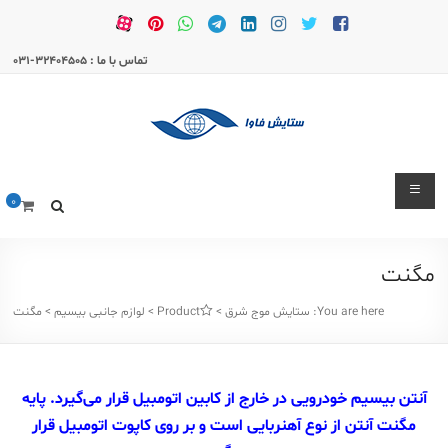
Ski
t
conten
تماس با ما : 32404505-031
ستایش
0
موج
شرق
مگنت
بیسیم
و
You are here:
ستایش موج شرق
>
Products
>
لوازم جانبی بیسیم
>
مگنت
تعمیرات
بیسیم
و
آنتن بیسیم خودرویی در خارج از کابین اتومبیل قرار می‌گیرد. پایه
لوازم
مگنت آنتن از نوع آهنربایی است و بر روی کاپوت اتومبیل قرار
و