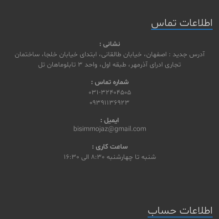
اطلاعات تماس
نشانی :
آدرس جدید : اصفهان، خیابان طالقانی، ابتدای خیابان خلجا، ساختمان
تجاری ادرای آذرمهر، طبقه اول، واحد 3 تابلوماهان تل
شماره تماس :
031-32404505
09391136923
ایمیل :
bisimmojaz@gmail.com
ساعت کاری :
شنبه تا چهارشنبه
8:30 الی 16:30
اطلاعات حساب