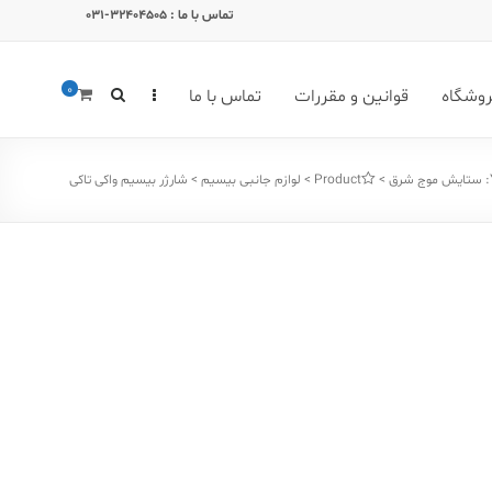
تماس با ما : 32404505-031
0
وشگاه
قوانین و مقررات
تماس با ما
ستایش موج شرق
>
Products
>
لوازم جانبی بیسیم
>
شارژر بیسیم واکی تاکی