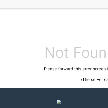
Not Foun
.
Please forward this error screen 
The server ca