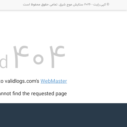
© کپی رایت - 2026
ستایش موج شرق
. تمامی حقوق محفوظ است
404
d
to validlogs.com's
WebMaster
nnot find the requested page: