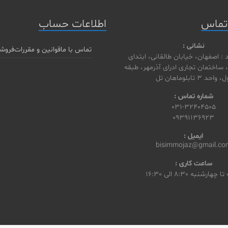
 تماس
اطلاعات حساب
نشانی :
تماس با ما
قوانین و مقررات
فروشگ
: اصفهان، خیابان طالقانی، ابتدای
 ساختمان تجاری ادرای آذرمهر، طبقه
، واحد 3 تابلوماهان تل
شماره تماس :
031-32404505
09391136923
ایمیل :
bisimmojaz@gmail.co
ساعت کاری :
تا چهارشنبه
8:30 الی 16:30