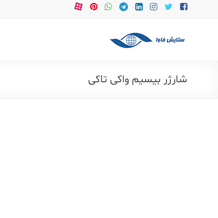
Ski
t
conten
ستایش
موج
شرق
شارژر بیسیم واکی تاکی
بیسیم
و
تعمیرات
بیسیم
و
لوازم
و
تجهیزات
جانبی