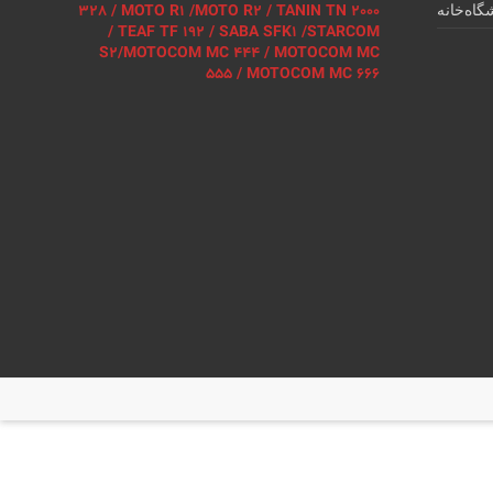
328 / MOTO R1 /MOTO R2 / TANIN TN 2000
گاه
خانه
/ TEAF TF 192 / SABA SFK1 /STARCOM
S2/MOTOCOM MC 444 / MOTOCOM MC
555 / MOTOCOM MC 666