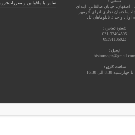
نشانی :
تماس با ما
قوانین و مقررات
فروش
: اصفهان، خیابان طالقانی، ابتدای
ا، ساختمان تجاری ادرای آذرمهر،
، واحد 3 تابلوماهان تل
شماره تماس :
031-32404505
09391136923
ایمیل :
bisimmojaz@gmail.co
ساعت کاری :
تا چهارشنبه
8:30 الی 16:30