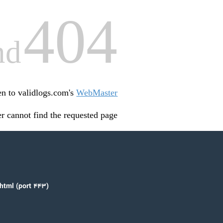
404
nd
een to validlogs.com's
WebMaster
r cannot find the requested page:
html (port 443)