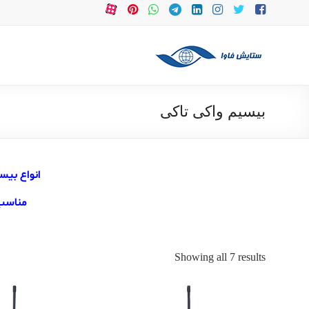
Ski
t
conten
ستایش
موج
شرق
بیسیم واکی تاکی
بیسیم
و
تعمیرات
انواع بیس
بیسیم
و
مناسب 
لوازم
و
تجهیزات
Showing all 7 results
جانبی