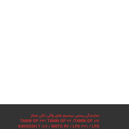
نمایندگی رسمی بیسیم های واکی تاکی مجاز
TANIN GP 23/ TANIN GP 22 /TANIN GP 89/
KAVOOSH T 816 / MOTO R4 / LPD 320 / LPD