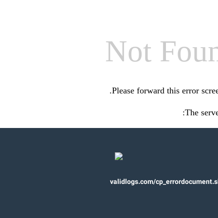
Not Fou
.
Please forward this error scr
The serve
validlogs.com/cp_errordocument.s